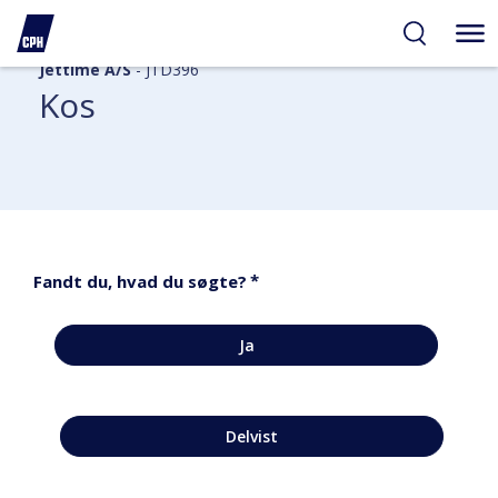
Jettime A/S
- JTD396
Kos
*
Fandt du, hvad du søgte?
Ja
Delvist