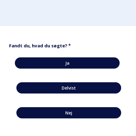
*
Fandt du, hvad du søgte?
Ja
Delvist
Nej