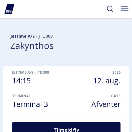
gelighed
hold
på
PH
Jettime A/S
-
JTD308
Zakynthos
JETTIME A/S
-
JTD308
2026
14:15
12. aug.
TERMINAL
GATE
Terminal 3
Afventer
Tilmeld fly