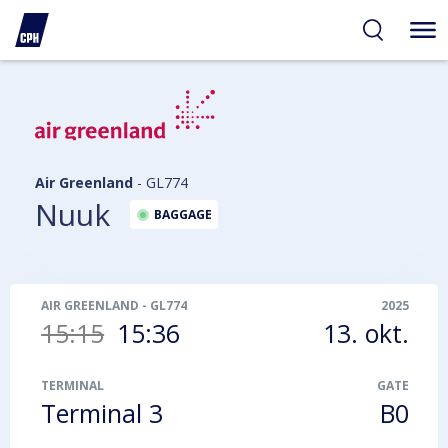
gelighed
hold
på
PH
Air Greenland
-
GL774
Nuuk
BAGGAGE
AIR GREENLAND
-
GL774
2025
15:15
15:36
13. okt.
TERMINAL
GATE
Terminal 3
B0