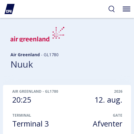
gelighed
hold
på
PH
Air Greenland
-
GL1780
Nuuk
AIR GREENLAND
-
GL1780
2026
20:25
12. aug.
TERMINAL
GATE
Terminal 3
Afventer