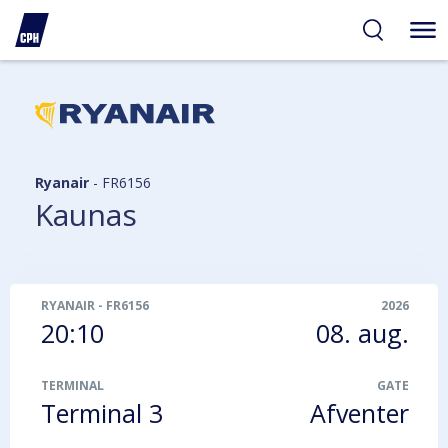
gelighed
hold
på
PH
Ryanair
-
FR6156
Kaunas
RYANAIR
-
FR6156
2026
20:10
08. aug.
TERMINAL
GATE
Terminal 3
Afventer