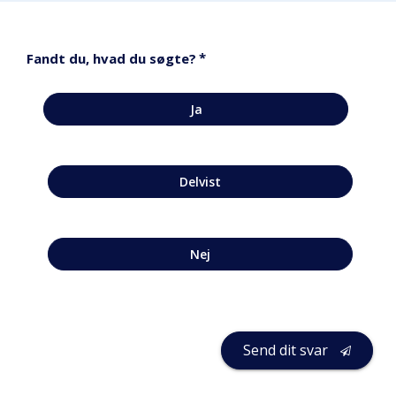
*
Fandt du, hvad du søgte?
Ja
Delvist
Nej
Send dit svar