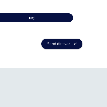
Nej
Send dit svar