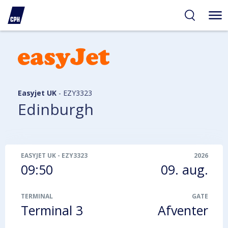
gelighed
hold
på
PH
Easyjet UK
-
EZY3323
Edinburgh
EASYJET UK
-
EZY3323
2026
09:50
09. aug.
TERMINAL
GATE
Terminal 3
Afventer