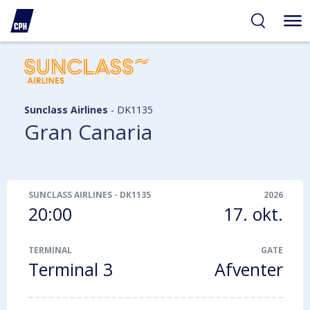
gelighed
hold
på
PH
Sunclass Airlines
-
DK1135
Gran Canaria
SUNCLASS AIRLINES
-
DK1135
2026
20:00
17. okt.
TERMINAL
GATE
Terminal 3
Afventer