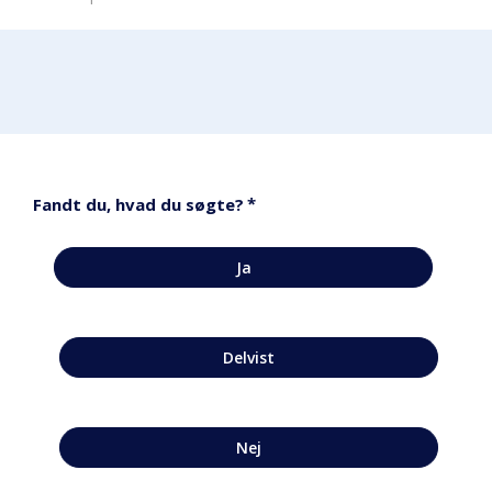
*
Fandt du, hvad du søgte?
Ja
Delvist
Nej