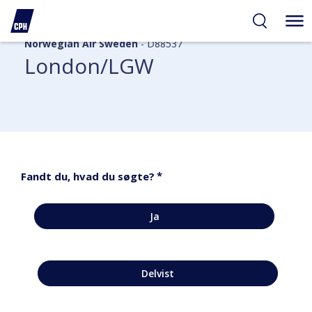
Norwegian Air Sweden
- D88537
London/LGW
*
Fandt du, hvad du søgte?
Ja
Delvist