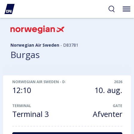
gelighed
hold
på
PH
Norwegian Air Sweden
-
D83781
Burgas
NORWEGIAN AIR SWEDEN
-
D83781
2026
12:10
10. aug.
TERMINAL
GATE
Terminal 3
Afventer