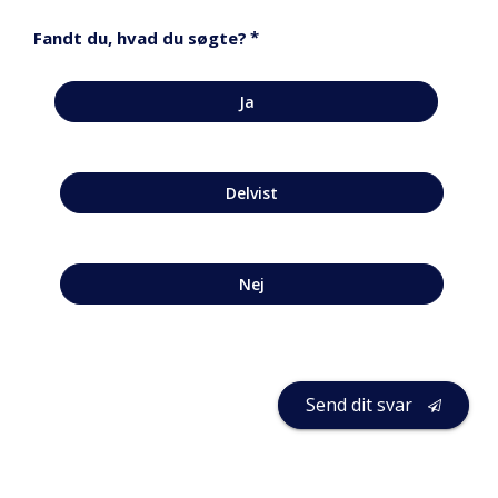
*
Fandt du, hvad du søgte?
Ja
Delvist
Nej
Send dit svar