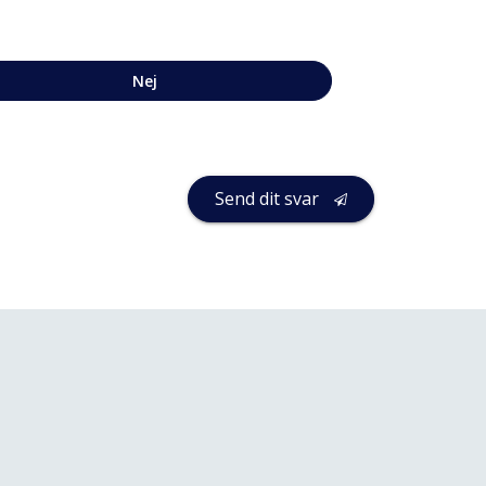
Nej
Send dit svar