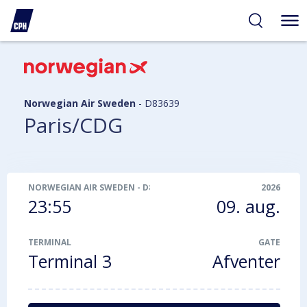
gelighed
hold
på
PH
Norwegian Air Sweden
-
D83639
Paris/CDG
NORWEGIAN AIR SWEDEN
-
D83639
2026
23:55
09. aug.
TERMINAL
GATE
Terminal 3
Afventer