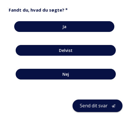
*
Fandt du, hvad du søgte?
Ja
Delvist
Nej
Send dit svar