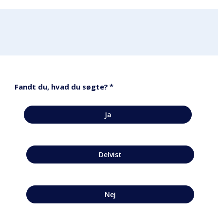
*
Fandt du, hvad du søgte?
Ja
Delvist
Nej