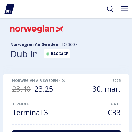
gelighed
hold
på
PH
Norwegian Air Sweden
-
D83607
Dublin
BAGGAGE
NORWEGIAN AIR SWEDEN
-
D83607
2025
23:40
23:25
30. mar.
TERMINAL
GATE
Terminal 3
C33