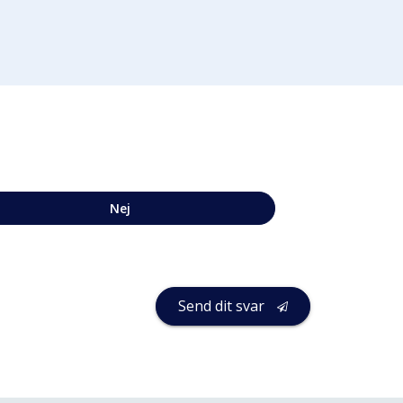
Nej
Send dit svar