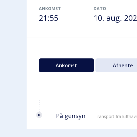
Terminalbus
ANKOMST
DATO
21:55
10. aug. 20
Ankomst
Afhente
På gensyn
Transport fra luftha