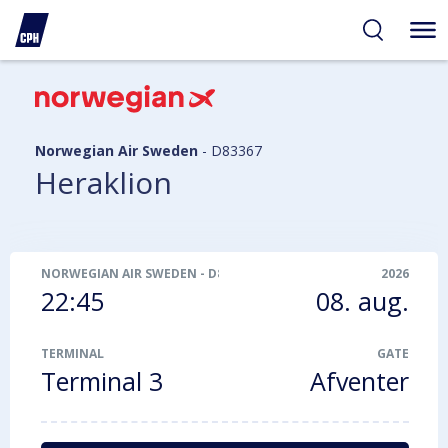
gelighed
hold
på
PH
Norwegian Air Sweden
-
D83367
Heraklion
NORWEGIAN AIR SWEDEN
-
D83367
2026
22:45
08. aug.
TERMINAL
GATE
Terminal 3
Afventer