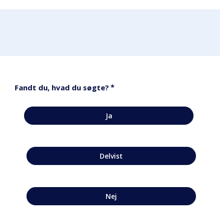
*
Fandt du, hvad du søgte?
Ja
Delvist
Nej