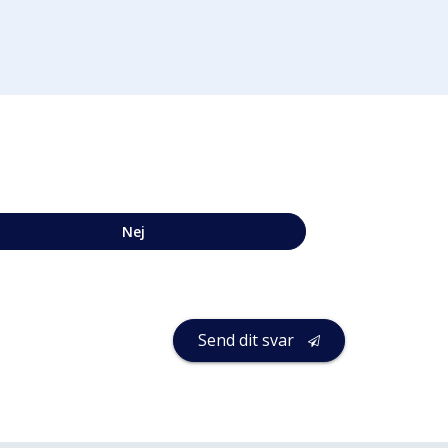
Nej
Send dit svar