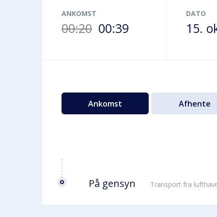
Terminalbus
ANKOMST
DATO
00:20
00:39
15. o
Ankomst
Afhente
På gensyn
Transport fra luftha