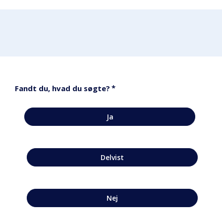
*
Fandt du, hvad du søgte?
Ja
Delvist
Nej