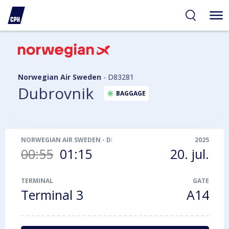
gelighed
hold
på
PH
Norwegian Air Sweden
-
D83281
Dubrovnik
BAGGAGE
NORWEGIAN AIR SWEDEN
-
D83281
2025
00:55
01:15
20. jul.
TERMINAL
GATE
Terminal 3
A14