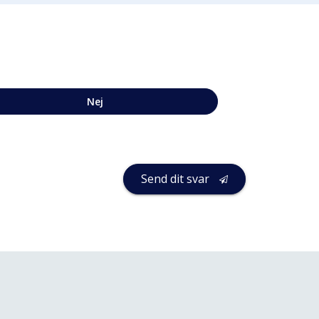
Nej
Send dit svar