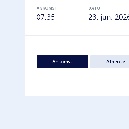
Terminalbus
ANKOMST
DATO
07:35
23. jun. 202
Ankomst
Afhente