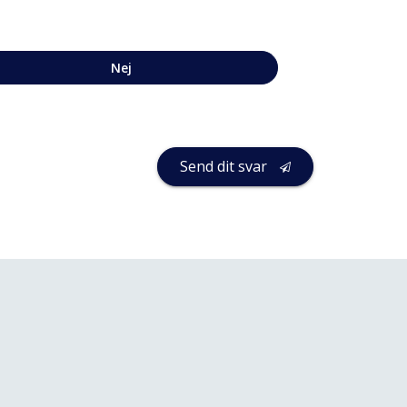
Nej
Send dit svar