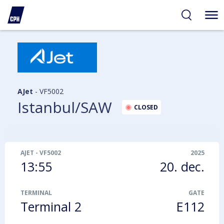
gelighed
hold
på
PH
AJet
-
VF5002
Istanbul/SAW
CLOSED
AJET
-
VF5002
2025
13:55
20. dec.
TERMINAL
GATE
Terminal 2
E112