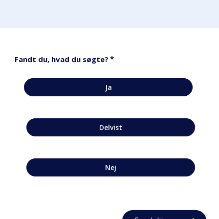
*
Fandt du, hvad du søgte?
Ja
Delvist
Nej