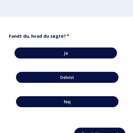
*
Fandt du, hvad du søgte?
Ja
Delvist
Nej