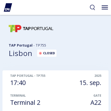
gelighed
hold
på
PH
TAP Portugal
-
TP755
Lisbon
CLOSED
TAP PORTUGAL
-
TP755
2025
17:40
15. sep.
TERMINAL
GATE
Terminal 2
A22