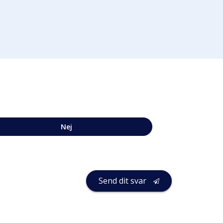
Nej
Send dit svar