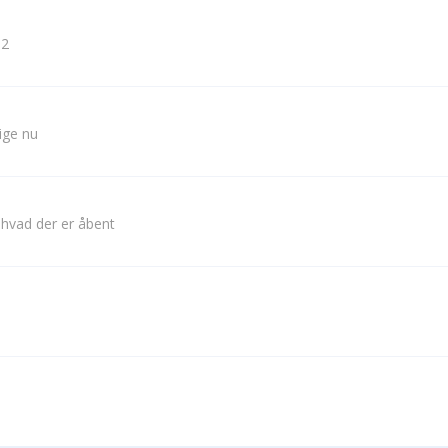
 2
lige nu
 hvad der er åbent