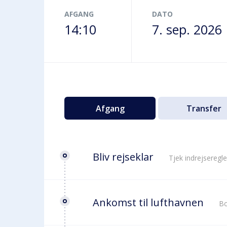
Terminalbus
AFGANG
DATO
14:10
7. sep. 2026
Afgang
Transfer
Bliv rejseklar
Tjek indrejseregle
Ankomst til lufthavnen
Bo