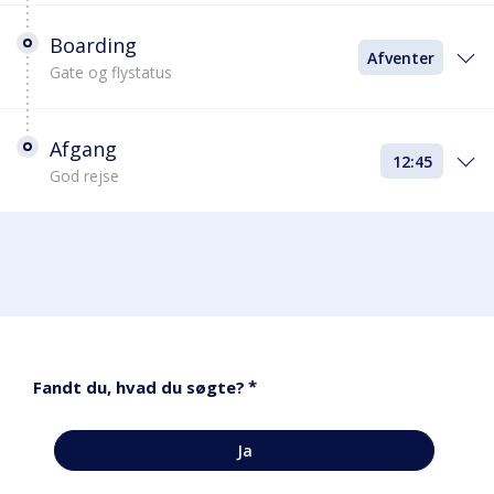
Boarding
Afventer
Gate og flystatus
Afgang
12:45
God rejse
*
Fandt du, hvad du søgte?
Ja