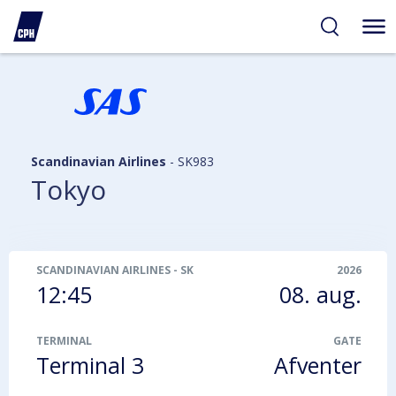
gelighed
hold
på
PH
Scandinavian Airlines
-
SK983
Tokyo
SCANDINAVIAN AIRLINES
-
SK983
2026
12:45
08. aug.
TERMINAL
GATE
Terminal 3
Afventer