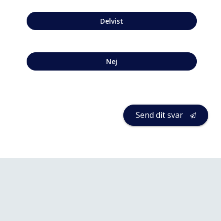
Delvist
Nej
Send dit svar