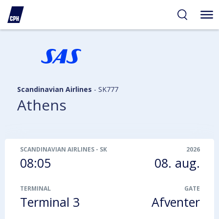
gelighed
hold
på
PH
Scandinavian Airlines
-
SK777
Athens
SCANDINAVIAN AIRLINES
-
SK777
2026
08:05
08. aug.
TERMINAL
GATE
Terminal 3
Afventer