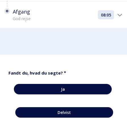
Afgang
08:05
God rejse
*
Fandt du, hvad du søgte?
Ja
Delvist