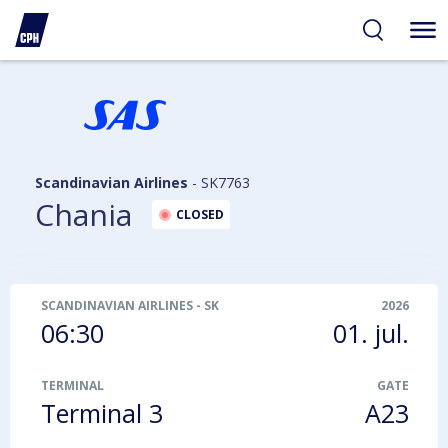
gelighed
hold
på
PH
Scandinavian Airlines
-
SK7763
Chania
CLOSED
SCANDINAVIAN AIRLINES
-
SK7763
2026
06:30
01. jul.
TERMINAL
GATE
Terminal 3
A23