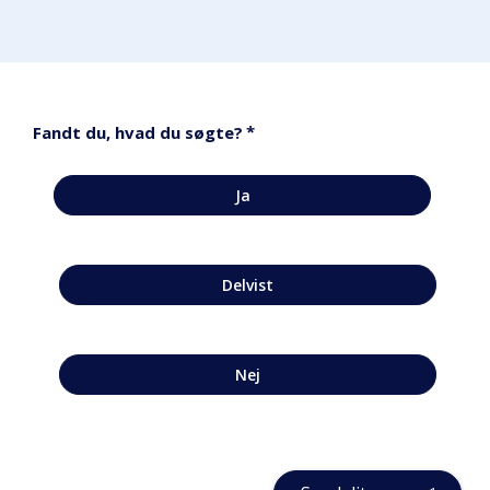
*
Fandt du, hvad du søgte?
Ja
Delvist
Nej