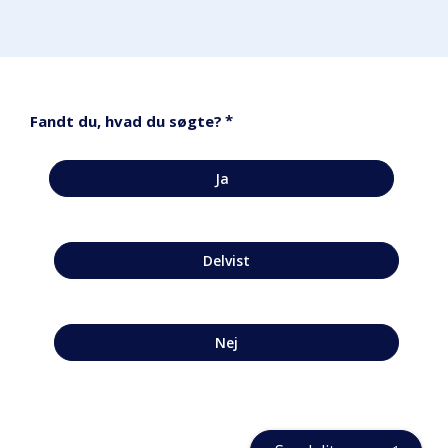
*
Fandt du, hvad du søgte?
Ja
Delvist
Nej