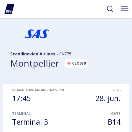
gelighed
hold
på
PH
Scandinavian Airlines
-
SK775
Montpellier
CLOSED
SCANDINAVIAN AIRLINES
-
SK775
2025
17:45
28. jun.
TERMINAL
GATE
Terminal 3
B14