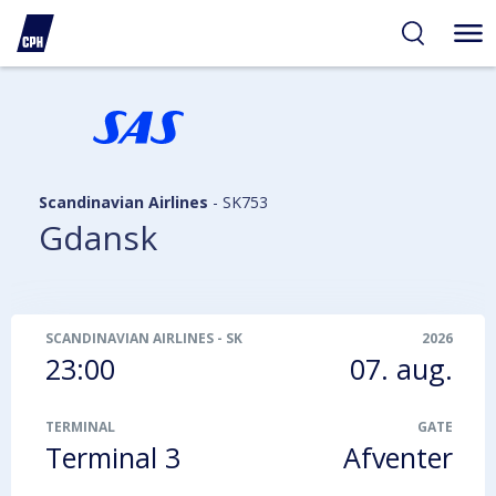
gelighed
hold
på
PH
Scandinavian Airlines
-
SK753
Gdansk
SCANDINAVIAN AIRLINES
-
SK753
2026
23:00
07. aug.
TERMINAL
GATE
Terminal 3
Afventer