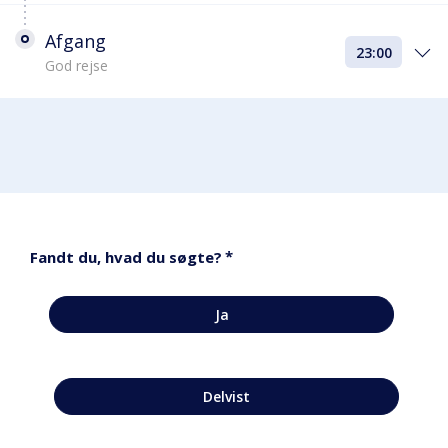
Afgang
23:00
God rejse
*
Fandt du, hvad du søgte?
Ja
Delvist