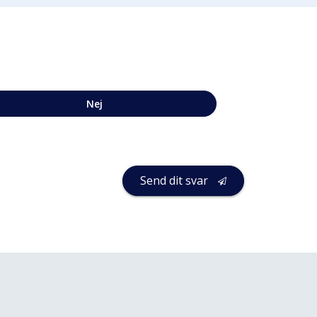
Nej
Send dit svar