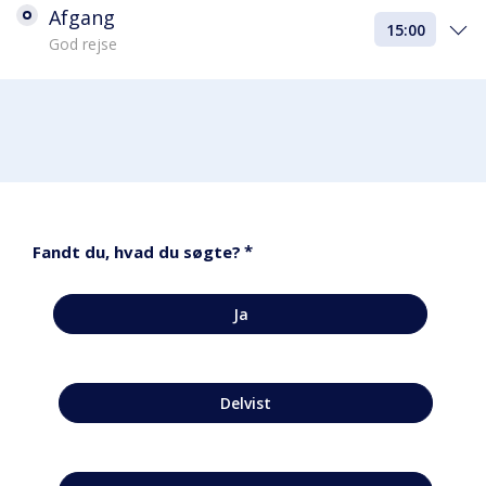
Afgang
15:00
God rejse
*
Fandt du, hvad du søgte?
Ja
Delvist