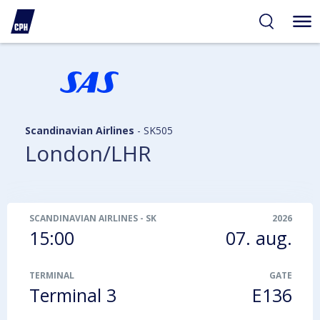
gelighed
hold
på
PH
Scandinavian Airlines
-
SK505
London/LHR
SCANDINAVIAN AIRLINES
-
SK505
2026
15:00
07. aug.
TERMINAL
GATE
Terminal 3
E136