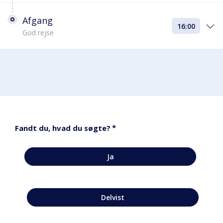
Afgang
16:00
God rejse
*
Fandt du, hvad du søgte?
Ja
Delvist