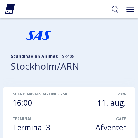
gelighed
hold
på
PH
Scandinavian Airlines
-
SK408
Stockholm/ARN
SCANDINAVIAN AIRLINES
-
SK408
2026
16:00
11. aug.
TERMINAL
GATE
Terminal 3
Afventer