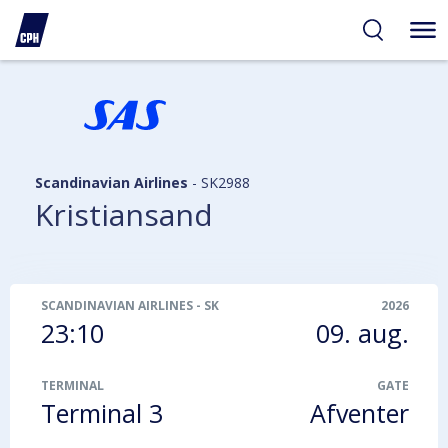
gelighed
hold
på
PH
Scandinavian Airlines
-
SK2988
Kristiansand
SCANDINAVIAN AIRLINES
-
SK2988
2026
23:10
09. aug.
TERMINAL
GATE
Terminal 3
Afventer