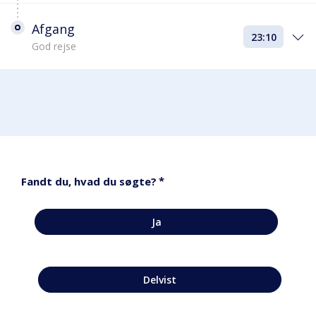
Afgang
23:10
God rejse
*
Fandt du, hvad du søgte?
Ja
Delvist