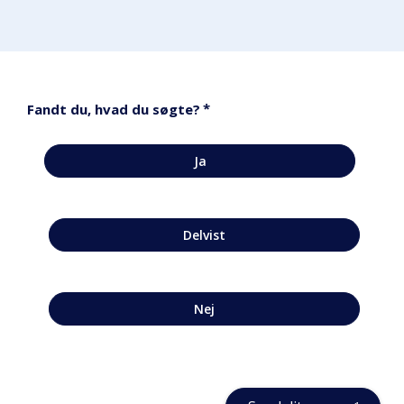
*
Fandt du, hvad du søgte?
Ja
Delvist
Nej