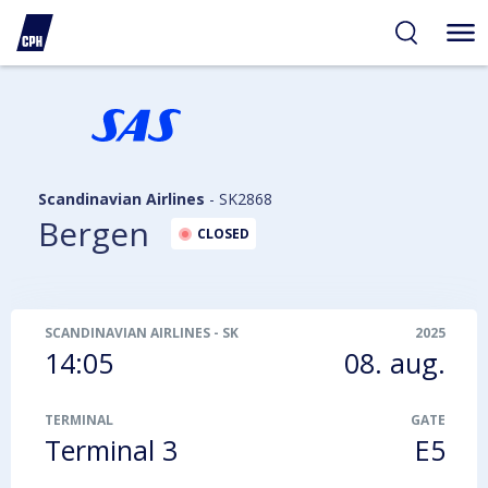
gelighed
hold
på
PH
Scandinavian Airlines
-
SK2868
Bergen
CLOSED
SCANDINAVIAN AIRLINES
-
SK2868
2025
14:05
08. aug.
TERMINAL
GATE
Terminal 3
E5