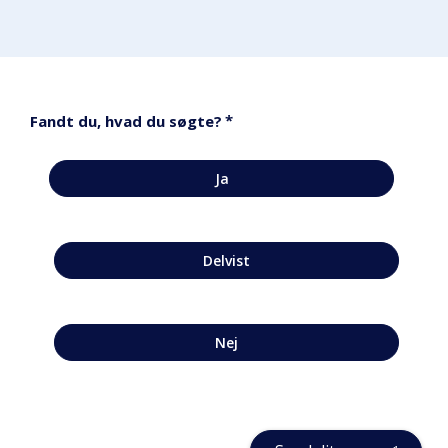
*
Fandt du, hvad du søgte?
Ja
Delvist
Nej