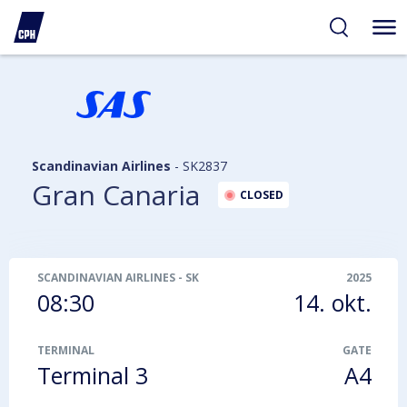
gelighed
hold
på
PH
Scandinavian Airlines
-
SK2837
Gran Canaria
CLOSED
SCANDINAVIAN AIRLINES
-
SK2837
2025
08:30
14. okt.
TERMINAL
GATE
Terminal 3
A4