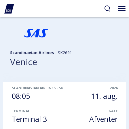
gelighed
hold
på
PH
Scandinavian Airlines
-
SK2691
Venice
SCANDINAVIAN AIRLINES
-
SK2691
2026
08:05
11. aug.
TERMINAL
GATE
Terminal 3
Afventer