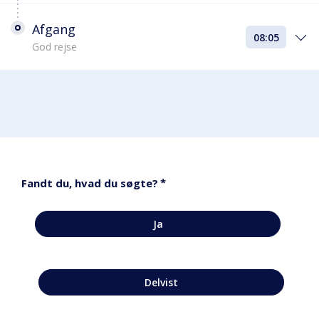
Afgang
08:05
God rejse
*
Fandt du, hvad du søgte?
Ja
Delvist