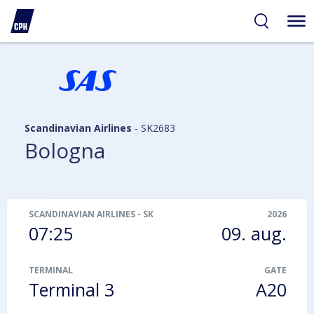
gelighed
hold
på
PH
Scandinavian Airlines
-
SK2683
Bologna
SCANDINAVIAN AIRLINES
-
SK2683
2026
07:25
09. aug.
TERMINAL
GATE
Terminal 3
A20