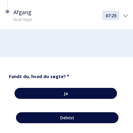
Afgang
07:25
God rejse
*
Fandt du, hvad du søgte?
Ja
Delvist