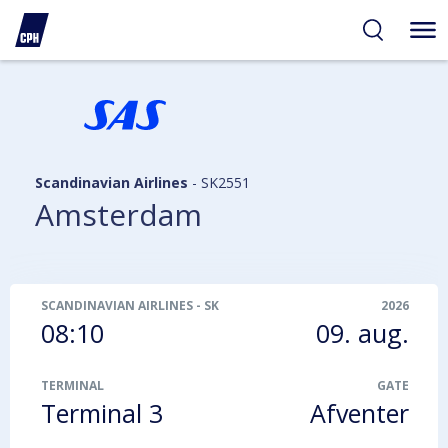
gelighed
hold
på
PH
Scandinavian Airlines
-
SK2551
Amsterdam
SCANDINAVIAN AIRLINES
-
SK2551
2026
08:10
09. aug.
TERMINAL
GATE
Terminal 3
Afventer