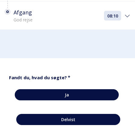
Afgang
08:10
God rejse
*
Fandt du, hvad du søgte?
Ja
Delvist