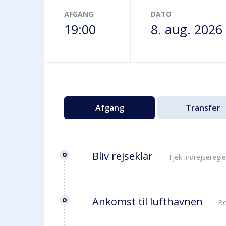
Terminalbus
AFGANG
DATO
19:00
8. aug. 2026
Afgang
Transfer
Bliv rejseklar
Tjek indrejseregle
Ankomst til lufthavnen
Bo