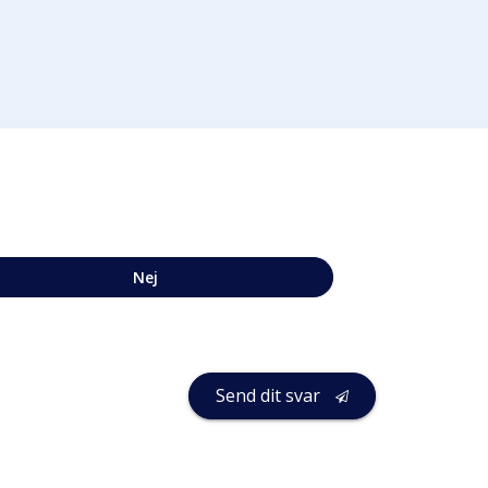
Nej
Send dit svar