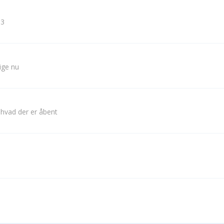
 3
lige nu
 hvad der er åbent