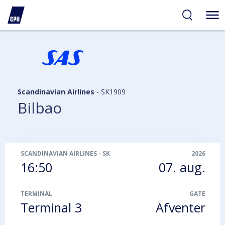
gelighed
hold
på
PH
Scandinavian Airlines
-
SK1909
Bilbao
SCANDINAVIAN AIRLINES
-
SK1909
2026
16:50
07. aug.
TERMINAL
GATE
Terminal 3
Afventer