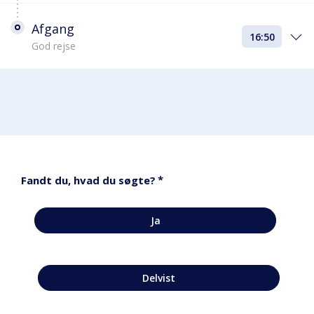
Afgang
16:50
God rejse
*
Fandt du, hvad du søgte?
Ja
Delvist