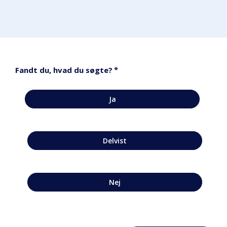
*
Fandt du, hvad du søgte?
Ja
Delvist
Nej