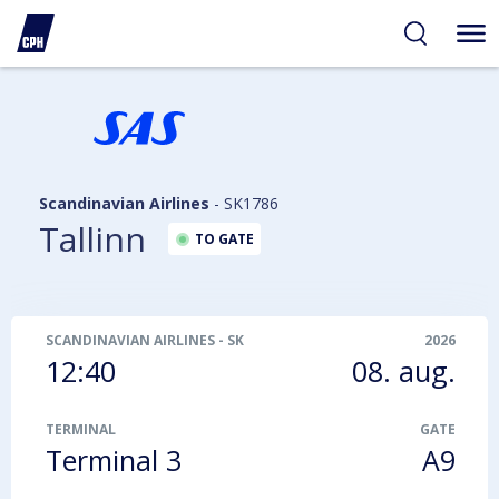
gelighed
hold
på
PH
Scandinavian Airlines
-
SK1786
Tallinn
TO GATE
SCANDINAVIAN AIRLINES
-
SK1786
2026
12:40
08. aug.
TERMINAL
GATE
Terminal 3
A9