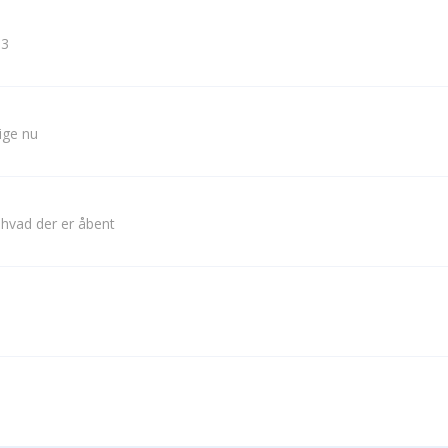
 3
lige nu
 hvad der er åbent