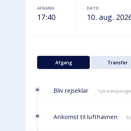
Terminalbus
AFGANG
DATO
17:40
10. aug. 202
Afgang
Transfer
Bliv rejseklar
Tjek indrejseregle
Ankomst til lufthavnen
Bo