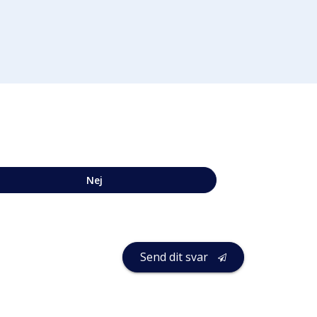
Nej
Send dit svar