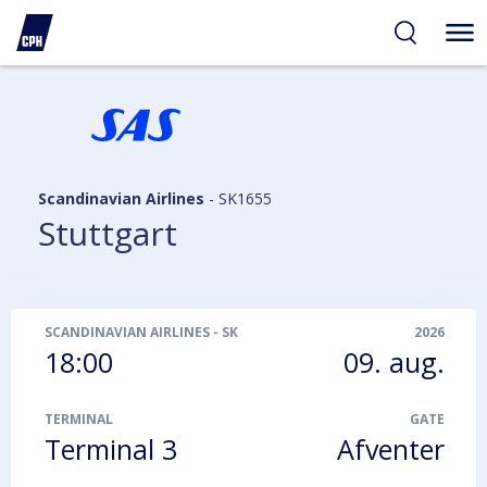
gelighed
hold
på
PH
Scandinavian Airlines
-
SK1655
Stuttgart
SCANDINAVIAN AIRLINES
-
SK1655
2026
18:00
09. aug.
TERMINAL
GATE
Terminal 3
Afventer