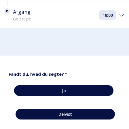
Afgang
18:00
God rejse
*
Fandt du, hvad du søgte?
Ja
Delvist