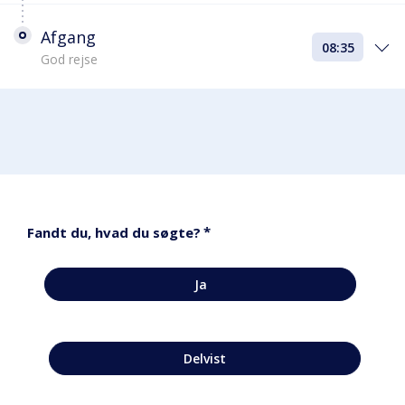
Afgang
08:35
God rejse
*
Fandt du, hvad du søgte?
Ja
Delvist