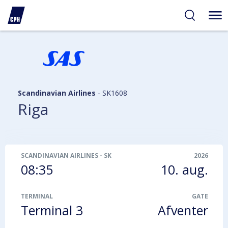
gelighed
hold
på
PH
Scandinavian Airlines
-
SK1608
Riga
SCANDINAVIAN AIRLINES
-
SK1608
2026
08:35
10. aug.
TERMINAL
GATE
Terminal 3
Afventer