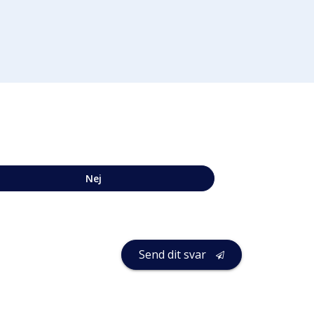
Nej
Send dit svar