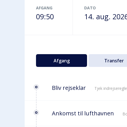
Terminalbus
AFGANG
DATO
09:50
14. aug. 202
Afgang
Transfer
Bliv rejseklar
Tjek indrejseregle
Ankomst til lufthavnen
Bo