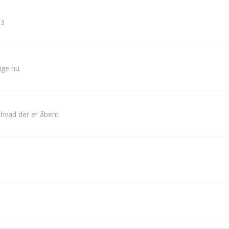
 3
lige nu
 hvad der er åbent