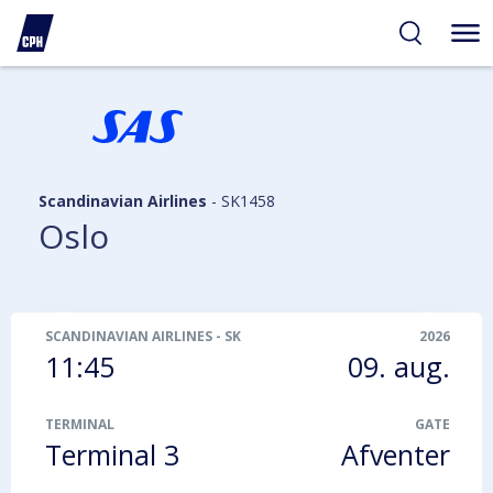
gelighed
hold
på
PH
Scandinavian Airlines
-
SK1458
Oslo
SCANDINAVIAN AIRLINES
-
SK1458
2026
11:45
09. aug.
TERMINAL
GATE
Terminal 3
Afventer