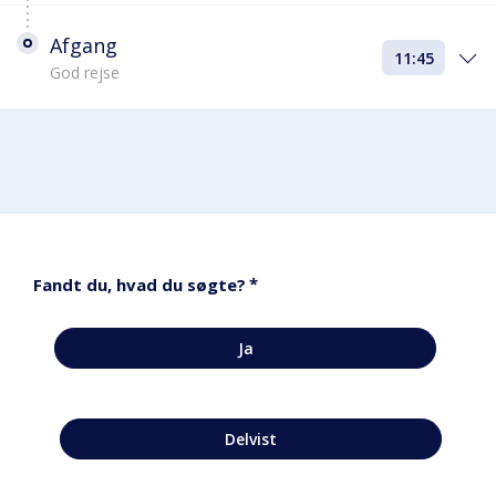
Afgang
11:45
God rejse
*
Fandt du, hvad du søgte?
Ja
Delvist