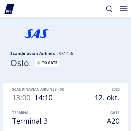
gelighed
hold
på
PH
Scandinavian Airlines
-
SK1456
Oslo
TO GATE
SCANDINAVIAN AIRLINES
-
SK1456
2025
13:00
14:10
12. okt.
TERMINAL
GATE
Terminal 3
A20