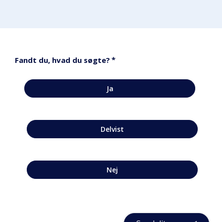
*
Fandt du, hvad du søgte?
Ja
Delvist
Nej