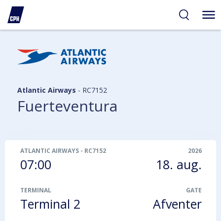
gelighed
hold
på
PH
Atlantic Airways
-
RC7152
Fuerteventura
ATLANTIC AIRWAYS
-
RC7152
2026
07:00
18. aug.
TERMINAL
GATE
Terminal 2
Afventer