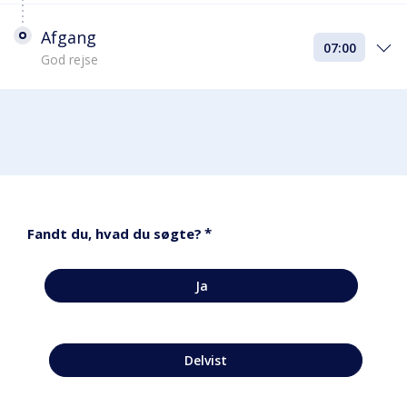
Afgang
07:00
God rejse
*
Fandt du, hvad du søgte?
Ja
Delvist