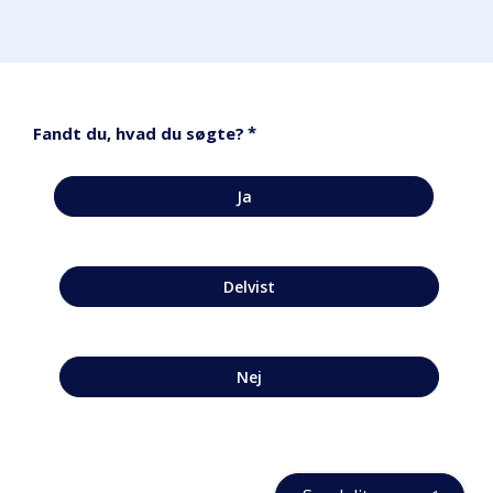
*
Fandt du, hvad du søgte?
Ja
Delvist
Nej