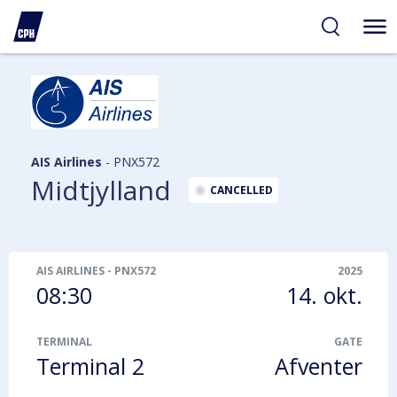
gelighed
hold
på
PH
AIS Airlines
-
PNX572
Midtjylland
CANCELLED
AIS AIRLINES
-
PNX572
2025
08:30
14. okt.
TERMINAL
GATE
Terminal 2
Afventer