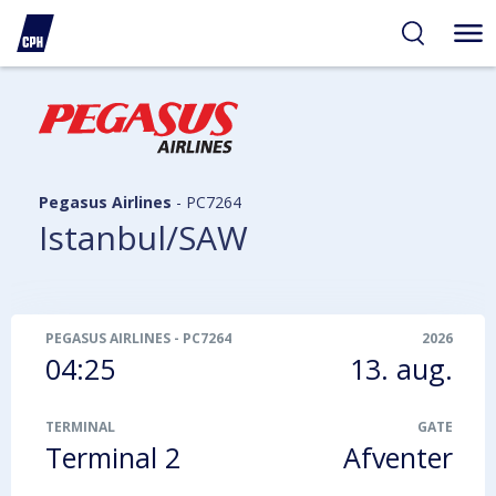
gelighed
hold
på
PH
Pegasus Airlines
-
PC7264
Istanbul/SAW
PEGASUS AIRLINES
-
PC7264
2026
04:25
13. aug.
TERMINAL
GATE
Terminal 2
Afventer