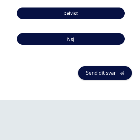
Delvist
Nej
Send dit svar