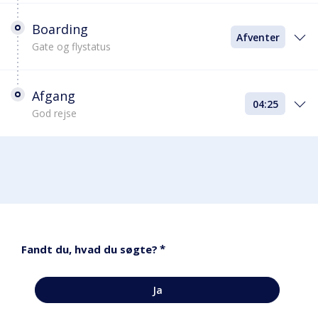
Boarding
Afventer
Gate og flystatus
Afgang
04:25
God rejse
*
Fandt du, hvad du søgte?
Ja