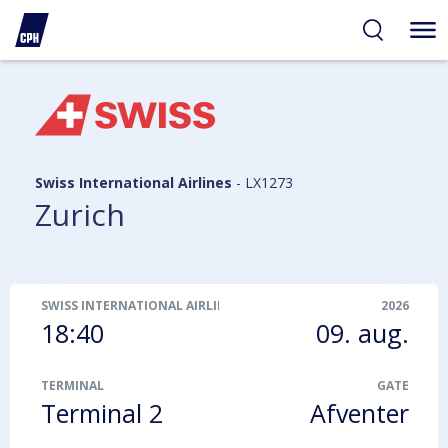
gelighed
hold
på
PH
Swiss International Airlines
-
LX1273
Zurich
SWISS INTERNATIONAL AIRLINES
-
LX1273
2026
18:40
09. aug.
TERMINAL
GATE
Terminal 2
Afventer