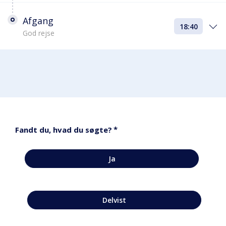
Afgang
18:40
God rejse
*
Fandt du, hvad du søgte?
Ja
Delvist