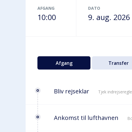
Terminalbus
AFGANG
DATO
10:00
9. aug. 2026
Afgang
Transfer
Bliv rejseklar
Tjek indrejseregle
Ankomst til lufthavnen
Bo