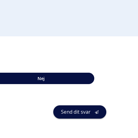
Nej
Send dit svar