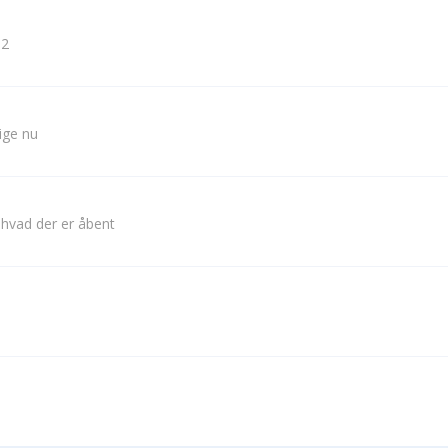
 2
lige nu
 hvad der er åbent